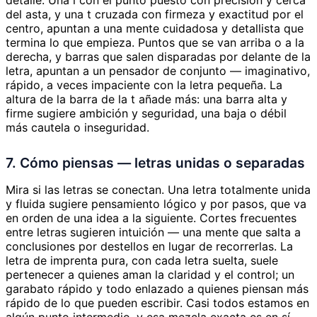
del asta, y una t cruzada con firmeza y exactitud por el
centro, apuntan a una mente cuidadosa y detallista que
termina lo que empieza. Puntos que se van arriba o a la
derecha, y barras que salen disparadas por delante de la
letra, apuntan a un pensador de conjunto — imaginativo,
rápido, a veces impaciente con la letra pequeña. La
altura de la barra de la t añade más: una barra alta y
firme sugiere ambición y seguridad, una baja o débil
más cautela o inseguridad.
7. Cómo piensas — letras unidas o separadas
Mira si las letras se conectan. Una letra totalmente unida
y fluida sugiere pensamiento lógico y por pasos, que va
en orden de una idea a la siguiente. Cortes frecuentes
entre letras sugieren intuición — una mente que salta a
conclusiones por destellos en lugar de recorrerlas. La
letra de imprenta pura, con cada letra suelta, suele
pertenecer a quienes aman la claridad y el control; un
garabato rápido y todo enlazado a quienes piensan más
rápido de lo que pueden escribir. Casi todos estamos en
algún punto intermedio, y esa mezcla exacta es en sí