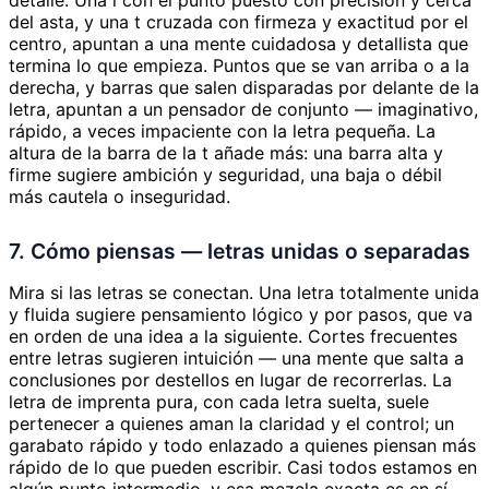
del asta, y una t cruzada con firmeza y exactitud por el
centro, apuntan a una mente cuidadosa y detallista que
termina lo que empieza. Puntos que se van arriba o a la
derecha, y barras que salen disparadas por delante de la
letra, apuntan a un pensador de conjunto — imaginativo,
rápido, a veces impaciente con la letra pequeña. La
altura de la barra de la t añade más: una barra alta y
firme sugiere ambición y seguridad, una baja o débil
más cautela o inseguridad.
7. Cómo piensas — letras unidas o separadas
Mira si las letras se conectan. Una letra totalmente unida
y fluida sugiere pensamiento lógico y por pasos, que va
en orden de una idea a la siguiente. Cortes frecuentes
entre letras sugieren intuición — una mente que salta a
conclusiones por destellos en lugar de recorrerlas. La
letra de imprenta pura, con cada letra suelta, suele
pertenecer a quienes aman la claridad y el control; un
garabato rápido y todo enlazado a quienes piensan más
rápido de lo que pueden escribir. Casi todos estamos en
algún punto intermedio, y esa mezcla exacta es en sí