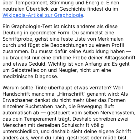
über Temperament, Stimmung und Energie. Einen
neutralen Überblick zur Geschichte findest du im
Wikipedia-Artikel zur Graphologie
.
Ein Graphologie-Test ist nichts anderes als diese
Deutung in geordneter Form: Du sammelst eine
Schriftprobe, gehst eine feste Liste von Merkmalen
durch und fügst die Beobachtungen zu einem Profil
zusammen. Du musst dafür keine Ausbildung haben —
du brauchst nur eine ehrliche Probe deiner Alltagsschrift
und etwas Geduld. Wichtig ist von Anfang an: Es geht
um Selbstreflexion und Neugier, nicht um eine
medizinische Diagnose.
Warum sollte Tinte überhaupt etwas verraten? Weil
Handschrift manchmal „Hirnschrift“ genannt wird: Als
Erwachsener denkst du nicht mehr über das Formen
einzelner Buchstaben nach, die Bewegung läuft
automatisch ab — gesteuert vom selben Nervensystem,
das dein Temperament trägt. Deshalb schreiben zwei
Menschen mit derselben Schulschrift völlig
unterschiedlich, und deshalb sieht deine eigene Schrift
anders aus, wenn du ruhig, gestresst oder müde bist.