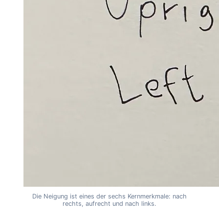
Die Neigung ist eines der sechs Kernmerkmale: nach
rechts, aufrecht und nach links.