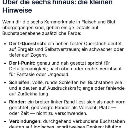
Über die sechs hinaus: die kleinen
Hinweise
Wenn dir die sechs Kernmerkmale in Fleisch und Blut
übergegangen sind, geben einige Details auf
Buchstabenebene zusätzliche Farbe:
Der t-Querstrich:
ein hoher, fester Querstrich deutet
auf Ehrgeiz und Selbstvertrauen; ein schwacher oder
tiefer auf Zögern.
Der i-Punkt:
genau und nah gesetzt spricht für
Detailgenauigkeit; nach oben oder rechts verrutscht
für Fantasie oder Ungeduld.
Schleifen:
volle, runde Schleifen bei Buchstaben wie l
und e deuten auf Ausdruckskraft; enge oder fehlende
auf Zurückhaltung.
Ränder:
ein breiter linker Rand liest sich als nach vorn
gerichtet; gedrängte Ränder als Vorsicht, Platz —
oder Zeit — nicht zu verschwenden.
Verbindungen:
durchgehend verbundene Buchstaben
deuten auf logisches, schrittweises Denken; häufige