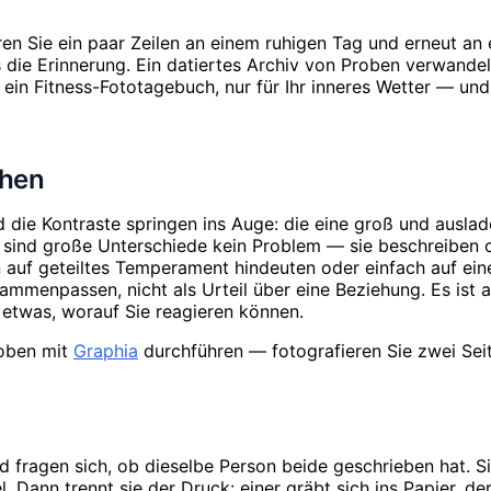
ren Sie ein paar Zeilen an einem ruhigen Tag und erneut an
 die Erinnerung. Ein datiertes Archiv von Proben verwandelt
e ein Fitness-Fototagebuch, nur für Ihr inneres Wetter — u
chen
die Kontraste springen ins Auge: die eine groß und auslade
n sind große Unterschiede kein Problem — sie beschreiben o
 auf geteiltes Temperament hindeuten oder einfach auf ein
ammenpassen, nicht als Urteil über eine Beziehung. Es ist 
 etwas, worauf Sie reagieren können.
roben mit
Graphia
durchführen — fotografieren Sie zwei Seit
fragen sich, ob dieselbe Person beide geschrieben hat. Si
 Dann trennt sie der Druck: einer gräbt sich ins Papier, der