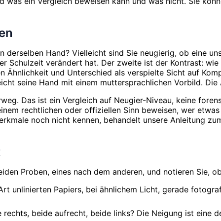
nd was ein Vergleich beweisen kann und was nicht. Sie kön
hen
n derselben Hand? Vielleicht sind Sie neugierig, ob eine uns
der Schulzeit verändert hat. Der zweite ist der Kontrast: w
hnlichkeit und Unterschied als verspielte Sicht auf Kompat
eicht seine Hand mit einem muttersprachlichen Vorbild. Die 
weg. Das ist ein Vergleich auf Neugier-Niveau, keine foren
einem rechtlichen oder offiziellen Sinn beweisen, wer etwas
Merkmale noch nicht kennen, behandelt unsere Anleitung z
t
eiden Proben, eines nach dem anderen, und notieren Sie, ob
t unlinierten Papiers, bei ähnlichem Licht, gerade fotografi
chts, beide aufrecht, beide links? Die Neigung ist eine de