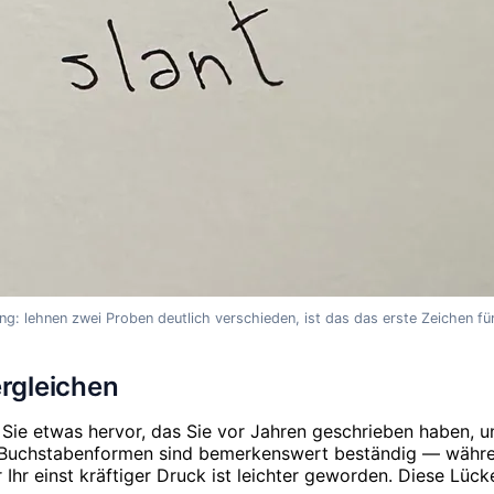
ng: lehnen zwei Proben deutlich verschieden, ist das das erste Zeichen f
ergleichen
en Sie etwas hervor, das Sie vor Jahren geschrieben haben, 
und Buchstabenformen sind bemerkenswert beständig — wäh
er Ihr einst kräftiger Druck ist leichter geworden. Diese Lüc