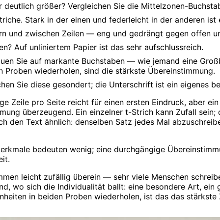
r deutlich größer? Vergleichen Sie die Mittelzonen-Buchsta
che. Stark in der einen und federleicht in der anderen ist 
n und zwischen Zeilen — eng und gedrängt gegen offen und
eben? Auf unliniertem Papier ist das sehr aufschlussreich.
hauen Sie auf markante Buchstaben — wie jemand eine Großb
en Proben wiederholen, sind die stärkste Übereinstimmung.
chen Sie diese gesondert; die Unterschrift ist ein eigenes 
ige Zeile pro Seite reicht für einen ersten Eindruck, aber 
g überzeugend. Ein einzelner t-Strich kann Zufall sein; d
uch den Text ähnlich: denselben Satz jedes Mal abzuschreiben
erkmale bedeuten wenig; eine durchgängige Übereinstimm
it.
men leicht zufällig überein — sehr viele Menschen schreibe
o sich die Individualität ballt: eine besondere Art, ein 
eiten in beiden Proben wiederholen, ist das das stärkste Z