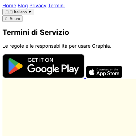
Pannello di gestione dei cookies
Home
Blog
Privacy
Termini
🇮🇹
Italiano
▼
☾
Scuro
Termini di Servizio
Le regole e le responsabilità per usare Graphia.